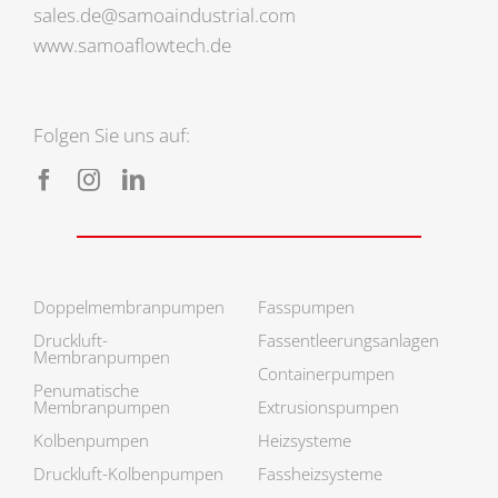
sales.de@samoaindustrial.com
www.samoaflowtech.de
Folgen Sie uns auf:
Doppelmembran­pumpen
Fasspumpen
Druckluft-
Fassentleerungs­anlagen
Membranpumpen
Containerpumpen
Penumatische
Membranpumpen
Extrusionspumpen
Kolbenpumpen
Heizsysteme
Druckluft-Kolbenpumpen
Fassheizsysteme