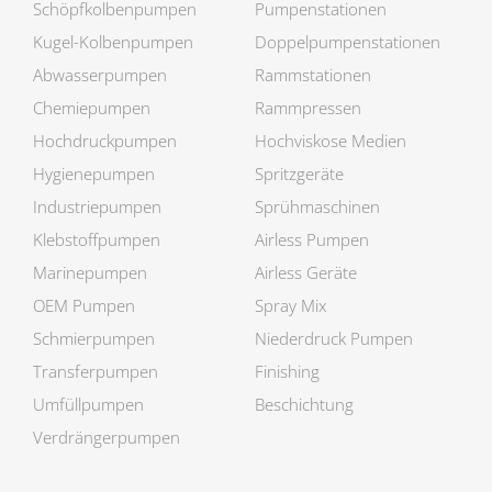
Schöpfkolben­pumpen
Pumpenstationen
Kugel-Kolbenpumpen
Doppelpumpen­stationen
Abwasserpumpen
Rammstationen
Chemiepumpen
Rammpressen
Hochdruckpumpen
Hochviskose Medien
Hygienepumpen
Spritzgeräte
Industriepumpen
Sprühmaschinen
Klebstoffpumpen
Airless Pumpen
Marinepumpen
Airless Geräte
OEM Pumpen
Spray Mix
Schmierpumpen
Niederdruck Pumpen
Transferpumpen
Finishing
Umfüllpumpen
Beschichtung
Verdrängerpumpen