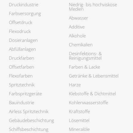
Druckindustrie
Niedrig- bis hochviskose
Medien
Farbversorgung
Abwasser
Offsetdruck
Additive
Flexodruck
Alkohole
Dosieranlagen
Chemikalien
Abfüllanlagen
Desinfektions- &
Druckfarben
Reinigungsmittel
Offsetfarben
Farben & Lacke
Flexofarben
Getränke & Lebensmittel
Spritztechnik
Harze
Farbspritzgeräte
Klebstoffe & Dichtmittel
Bauindustrie
Kohlenwasserstoffe
Airless Spritztechnik
Kraftstoffe
Gebäudebe­schichtung
Lösemittel
Schiffsbeschichtung
Mineralöle